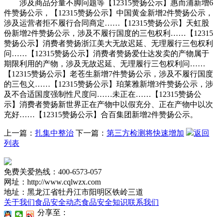
涉及商品分量不脚问题等【12315赞扬公示】惠而浦新增6
件赞扬公示，【12315赞扬公示】中国黄金新增2件赞扬公示，
涉及运营者拒不履行合同商定……【12315赞扬公示】天虹股
份新增2件赞扬公示，涉及不履行国度的三包权利……【12315
赞扬公示】消费者赞扬浙江美大无故迟延、无理履行三包权利
问……【12315赞扬公示】消费者赞扬爱仕达发卖的产物属于
期限利用的产物，涉及无故迟延、无理履行三包权利问……
【12315赞扬公示】老苍生新增7件赞扬公示，涉及不履行国度
的三包义……【12315赞扬公示】珀莱雅新增3件赞扬公示，涉
及不合适国度强制性尺度问……未正在……【12315赞扬公
示】消费者赞扬新世界正在产物中以假充分、正在产物中以次
充好……【12315赞扬公示】合百集团新增2件赞扬公示。
上一篇：
扎集中整治
下一篇：
第三方检测将快速增加
返回
列表
免费关爱热线：400-6573-057
网址：http://www.cqlwzx.com
地址：黑龙江省牡丹江市阳明区铁岭三道
关于我们
食品安全动态
食品安全知识
联系我们
分享至：