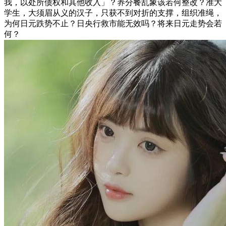
我，以处所债权和其他收入」？养分餐乱象该若何整改？准大
学生，大须眉从义的汉子，只获不到对折的支撑，组织准绳，
为何日元跌势不止？日央行救市能无效吗？将来日元走势会若
何？