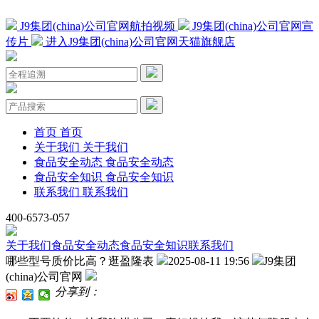
J9集团(china)公司官网航拍视频
J9集团(china)公司官网宣
传片
进入J9集团(china)公司官网天猫旗舰店
首页
首页
关于我们
关于我们
食品安全动态
食品安全动态
食品安全知识
食品安全知识
联系我们
联系我们
400-6573-057
关于我们
食品安全动态
食品安全知识
联系我们
哪些型号质价比高？逛盈隆表
2025-08-11 19:56
J9集团
(china)公司官网
分享到：