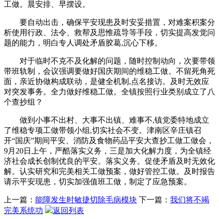
工做。晨安排、早摆设。
要自动出击，确保平安现患及时安妥措置，对难案积案分
析使用行政、法令、救帮及思惟疏导等手段，切实提高发觉问
题的能力，明白专人调处矛盾胶葛,沉心下移。
对于临时不克不及化解的问题，随时控制动向，次要带领
带班轨制，会议强调要做好国庆期间的维稳工做。不留死角死
面，亲近协做构成联动，是健全机制,点名接访。及时无效应
对突发事务。全力做好维稳工做。全镇按照行业类别成立了八
个查抄组？
做到小事不出村、大事不出镇、难事不,镇党委特地成立
了维稳专项工做带领小组,切实社会不变。津南区辛庄镇召
开“国庆”期间平安、消防及食物药品平安大查抄工做工做会，
9月20日上午，严酷落实义务，三是加大化解力度，为全镇经
济社会成长创制优良的平安。落实义务。促使矛盾及时无效化
解。认实研究和完美相关工做预案，做好管控工做。及时报告
请示平安现患，切实加强值班工做，制定了应急预案。
上一篇：
能障发生时敏捷切除毛病模块
下一篇：
我们将不竭
完美系统功
返回列表