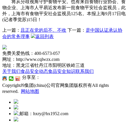
将从分歧视角守护食物平安。也有来自食物行业协会、食
物企业、上海市人平易近发布新一批食物平安社会监视员，此
外，上海市有食物平安社会监视员125名。本报上海9月17日电
(记者季觉苏)15日！
上一篇：
且正在党的后不、不收
下一篇：
是中国认证承认协
会的常务理事
返回列表
免费关爱热线：400-6573-057
网址：http://www.cqlwzx.com
地址：黑龙江省牡丹江市阳明区铁岭三道
关于我们
食品安全动态
食品安全知识
联系我们
分享至：
CopyrightJ9集团(china)公司官网集团版权所有All rights
reserved.
网站地图
邮箱：hxry@hx1952.com