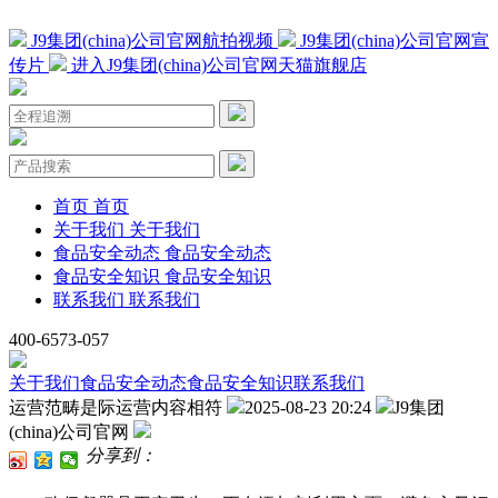
J9集团(china)公司官网航拍视频
J9集团(china)公司官网宣
传片
进入J9集团(china)公司官网天猫旗舰店
首页
首页
关于我们
关于我们
食品安全动态
食品安全动态
食品安全知识
食品安全知识
联系我们
联系我们
400-6573-057
关于我们
食品安全动态
食品安全知识
联系我们
运营范畴是际运营内容相符
2025-08-23 20:24
J9集团
(china)公司官网
分享到：