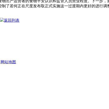
食物出产运营者的食物平安认识和监管人员营业程度。下一步，
控制了若何正在尺度发布取正式实施这一过渡期内更好的进行调
返回列表
.
网站地图