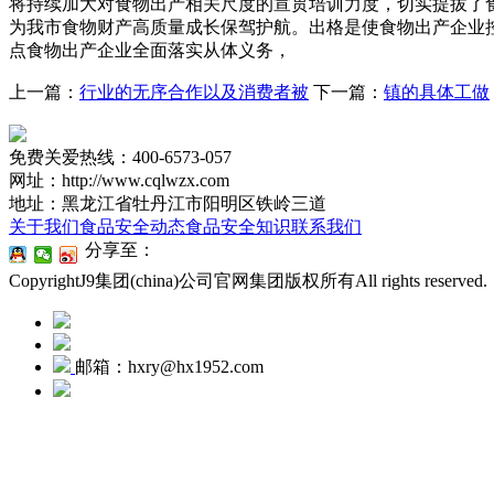
将持续加大对食物出产相关尺度的宣贯培训力度，切实提拔了
为我市食物财产高质量成长保驾护航。出格是使食物出产企业
点食物出产企业全面落实从体义务，
上一篇：
行业的无序合作以及消费者被
下一篇：
镇的具体工做
免费关爱热线：400-6573-057
网址：http://www.cqlwzx.com
地址：黑龙江省牡丹江市阳明区铁岭三道
关于我们
食品安全动态
食品安全知识
联系我们
分享至：
CopyrightJ9集团(china)公司官网集团版权所有All rights reserved
邮箱：hxry@hx1952.com