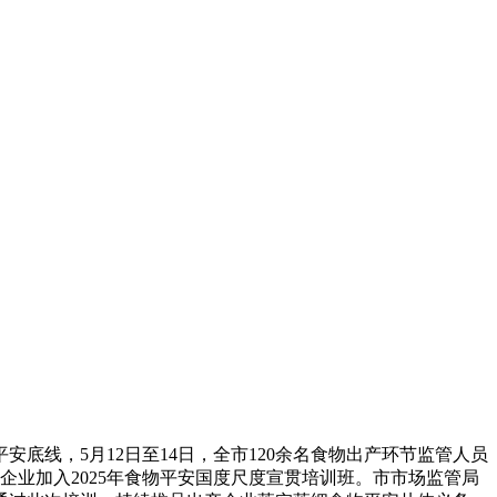
线，5月12日至14日，全市120余名食物出产环节监管人员
企业加入2025年食物平安国度尺度宣贯培训班。市市场监管局