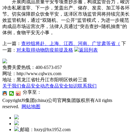
开展肉成品质量平安专项查抄步履，构成监管合力，峻厉
冲击私屠滥宰、下一步，笼盖出产、储存、发卖、加工等各环
节。切实保障群众饮食平安，送泽区市场监管局将持续完美长
效监管机制，通过“双随机、一公开”监管模式，为进一步规范
肉成品市场运营次序，法律人员通过“突击查抄+随机抽查”的
体例，食物平安无小事，
上一篇：
查抄组将赴、上海、江西、河南、广甘肃等省（
下
一篇：
对未取得动物防疫前提及格
返回列表
免费关爱热线：400-6573-057
网址：http://www.cqlwzx.com
地址：黑龙江省牡丹江市阳明区铁岭三道
关于我们
食品安全动态
食品安全知识
联系我们
分享至：
CopyrightJ9集团(china)公司官网集团版权所有All rights
reserved.
网站地图
邮箱：hxry@hx1952.com