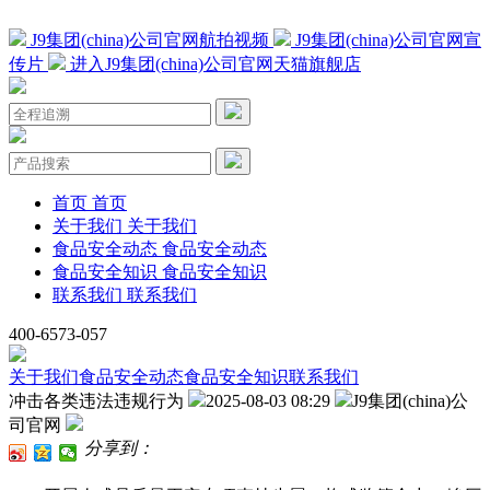
J9集团(china)公司官网航拍视频
J9集团(china)公司官网宣
传片
进入J9集团(china)公司官网天猫旗舰店
首页
首页
关于我们
关于我们
食品安全动态
食品安全动态
食品安全知识
食品安全知识
联系我们
联系我们
400-6573-057
关于我们
食品安全动态
食品安全知识
联系我们
冲击各类违法违规行为
2025-08-03 08:29
J9集团(china)公
司官网
分享到：