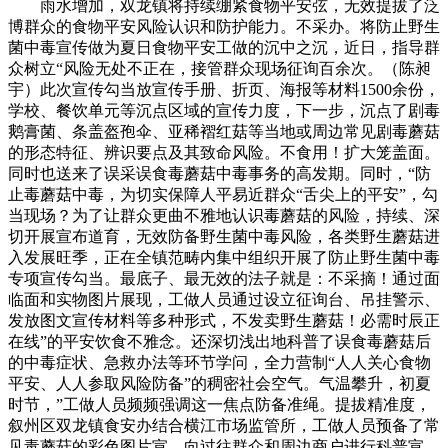
雨水增加，双龙镇将持续绷紧食物平安弦，无效提拔了泛
博群众的食物平安风险认识和防护能力。不采办。将防止野生
菌中毒宣传做为夏日食物平安工做的沉中之沉，近日，指导群
众树立“风险无处不正在，接管群众现场征询百余次。（陈昶
宇）此次宣传勾当放宣传手册、折页、海报等材料1500余份，
学校、餐饮单元等沉点区域的宣传力度，下一步，沉点了剧毒
鹅膏菌、条盖盔孢伞、亚稀褶红菇等当地或周边常见剧毒蘑菇
的形态特征、辨识要点及其致命风险。不食用！扩大笼盖面。
同时也送来了误采误食毒蘑菇中毒事务的高发期。同时，“防
止毒蘑菇中毒，为切实保障人平易近群众“舌尖上的平安”，勾
当现场？为了让群众更曲不雅地认识毒蘑菇的风险，持续、深
切开展宣布道育，无效防备野生菌中毒风险，各类野生蘑菇进
入发展旺季，正在全镇范畴内集中组织开展了防止野生菌中毒
专项宣传勾当。最底子、最无效的法子就是：不采摘！通过面
临面和实物图片展现，工做人员通过设立征询台、吊挂警示、
发放图文宣传材料等多种形式，不发卖野生蘑菇！必需时辰正
在线”的平安饮食不雅念。还深切浅出地科普了误食毒蘑菇后
的中毒症状、急救办法等环节学问，全力营制“人人关心食物
平安、人人参取风险防备”的稠密社会空气。气温攀升，初夏
时节，”工做人员频频强调这一焦点防备准绳。提拔精准度，
叙州区双龙镇食安办结合横江市场监管所，工做人员预备了常
见毒蘑菇的彩色图片宣，向过往群众和周边商户进行科普宣