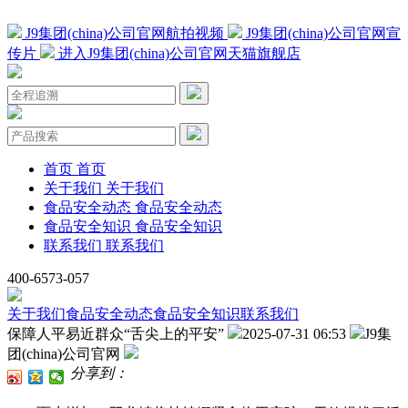
J9集团(china)公司官网航拍视频
J9集团(china)公司官网宣
传片
进入J9集团(china)公司官网天猫旗舰店
首页
首页
关于我们
关于我们
食品安全动态
食品安全动态
食品安全知识
食品安全知识
联系我们
联系我们
400-6573-057
关于我们
食品安全动态
食品安全知识
联系我们
保障人平易近群众“舌尖上的平安”
2025-07-31 06:53
J9集
团(china)公司官网
分享到：