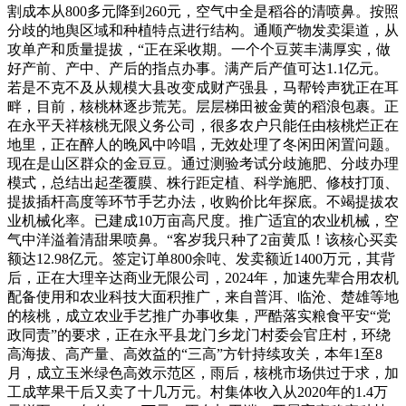
割成本从800多元降到260元，空气中全是稻谷的清喷鼻。按照
分歧的地舆区域和种植特点进行结构。通顺产物发卖渠道，从
攻单产和质量提拔，“正在采收期。一个个豆荚丰满厚实，做
好产前、产中、产后的指点办事。满产后产值可达1.1亿元。
若是不克不及从规模大县改变成财产强县，马帮铃声犹正在耳
畔，目前，核桃林逐步荒芜。层层梯田被金黄的稻浪包裹。正
在永平天祥核桃无限义务公司，很多农户只能任由核桃烂正在
地里，正在醉人的晚风中吟唱，无效处理了冬闲田闲置问题。
现在是山区群众的金豆豆。通过测验考试分歧施肥、分歧办理
模式，总结出起垄覆膜、株行距定植、科学施肥、修枝打顶、
提拔插杆高度等环节手艺办法，收购价比年探底。不竭提拔农
业机械化率。已建成10万亩高尺度。推广适宜的农业机械，空
气中洋溢着清甜果喷鼻。“客岁我只种了2亩黄瓜！该核心买卖
额达12.98亿元。签定订单800余吨、发卖额近1400万元，其背
后，正在大理辛达商业无限公司，2024年，加速先辈合用农机
配备使用和农业科技大面积推广，来自普洱、临沧、楚雄等地
的核桃，成立农业手艺推广办事收集，严酷落实粮食平安“党
政同责”的要求，正在永平县龙门乡龙门村委会官庄村，环绕
高海拔、高产量、高效益的“三高”方针持续攻关，本年1至8
月，成立玉米绿色高效示范区，雨后，核桃市场供过于求，加
工成苹果干后又卖了十几万元。村集体收入从2020年的1.4万